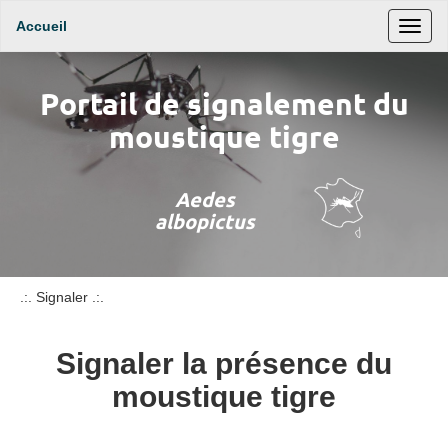
Accueil
Affic
le
menu
Portail de signalement du
moustique tigre
Aedes
albopictus
.:. Signaler .:.
Signaler la présence du
moustique tigre